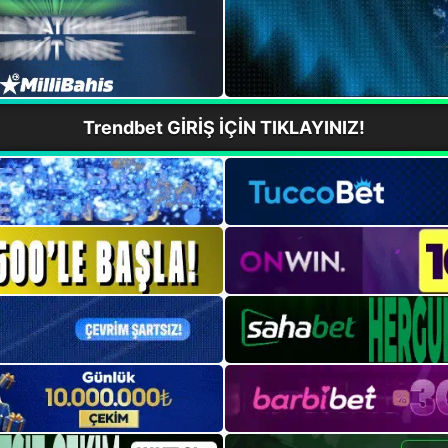
Trendbet GİRİŞ İÇİN TIKLAYINIZ!