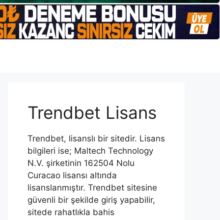
Trendbet Lisans
Trendbet, lisanslı bir sitedir. Lisans
bilgileri ise; Maltech Technology
N.V. şirketinin 162504 Nolu
Curacao lisansı altında
lisanslanmıştır. Trendbet sitesine
güvenli bir şekilde giriş yapabilir,
sitede rahatlıkla bahis