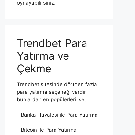
oynayabilirsiniz.
Trendbet Para
Yatırma ve
Çekme
Trendbet sitesinde dörtden fazla
para yatırma seçeneği vardır
bunlardan en popülerleri ise;
- Banka Havalesi ile Para Yatırma
- Bitcoin ile Para Yatırma