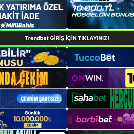
Trendbet GİRİŞ İÇİN TIKLAYINIZ!