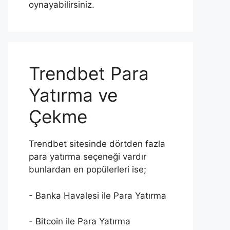
oynayabilirsiniz.
Trendbet Para
Yatırma ve
Çekme
Trendbet sitesinde dörtden fazla
para yatırma seçeneği vardır
bunlardan en popülerleri ise;
- Banka Havalesi ile Para Yatırma
- Bitcoin ile Para Yatırma