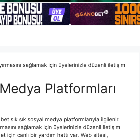
Medya Platformları
t sık sık sosyal medya platformlarıyla ilgilenir.
masını sağlamak için üyelerinizle düzenli iletişim
 için canlı bir yardım hattı var. Web sitesi,