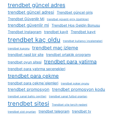
trendbet güncel adres
trendbet güncel adresi
Trendbet güncel giriş
Trendbet Güvenilir Mi
trendbet güvenli giriş özellikleri
trendbet güvenlir mi
Trendbet Hoş Geldin Bonusu
Trendbet Instagram
trendbet kayit
Trendbet kayıt
trendbet kaç oldu
trendbet kullanıcı i̇ncelemeleri
trendbet maç izleme
trendbet kuponu
trendbet nasil bir site
trendbet ortaklık programı
trendbet para yatirma
trendbet oyun sitesi
trendbet para yatırma seçenekleri
trendbet para çekme
trendbet para çekme i̇şlemleri
trendbet poker oyunu
trendbet promosyon
trendbet promosyon kodu
trendbet sanal bahis çeşitleri
trendbet sanal futbol oranları
trendbet sitesi
Trendbet site tercih nedeni
trendbet telegram
trendbet tv
trendbet slot oyunları