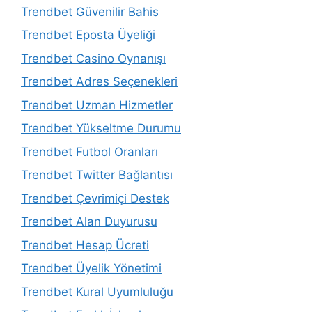
Trendbet Güvenilir Bahis
Trendbet Eposta Üyeliği
Trendbet Casino Oynanışı
Trendbet Adres Seçenekleri
Trendbet Uzman Hizmetler
Trendbet Yükseltme Durumu
Trendbet Futbol Oranları
Trendbet Twitter Bağlantısı
Trendbet Çevrimiçi Destek
Trendbet Alan Duyurusu
Trendbet Hesap Ücreti
Trendbet Üyelik Yönetimi
Trendbet Kural Uyumluluğu