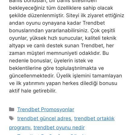
Bahis bonusları, bir bahis sitesinden
bekleyeceğiniz tüm özelliklere sahip olacak
şekilde düzenlenmiştir. Siteyi ilk ziyaret ettiğiniz
andan oyunu oynayana kadar Trendbet
bonuslarından yararlanabilirsiniz. Çok çeşitli
oyunlar, yüksek hızlı sunucular, kaliteli teknik
altyapı ve canlı destek sunan Trendbet, her
zaman müşteri memnuniyeti odaklıdır. Bu
nedenle bonuslar, üyelerin istek ve
beklentilerine göre toplulaştırılmakta ve
güncellenmektedir. Üyelik işlemini tamamlayan
ve ilk yatırımını yapan herkes dilediği bonusu
aktif hale getirebilir.
Kategoriler
Trendbet Promosyonlar
Etiketler
trendbet güncel adres
,
trendbet ortaklık
programı
,
trendbet oyunu nedir