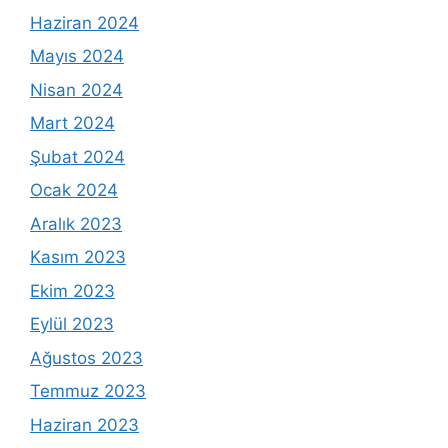
Haziran 2024
Mayıs 2024
Nisan 2024
Mart 2024
Şubat 2024
Ocak 2024
Aralık 2023
Kasım 2023
Ekim 2023
Eylül 2023
Ağustos 2023
Temmuz 2023
Haziran 2023