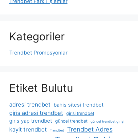
Trendbet Farklı İşlemler
Kategoriler
Trendbet Promosyonlar
Etiket Bulutu
adresi trendbet
bahis sitesi trendbet
giris adresi trendbet
girisi trendbet
giris yap trendbet
güncel trendbet
güncel trendbet girişi
Trendbet Adres
kayit trendbet
Trendbet