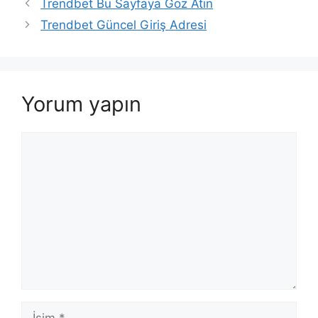
Trendbet Bu Sayfaya Göz Atın
Trendbet Güncel Giriş Adresi
Yorum yapın
Yorum
İsim