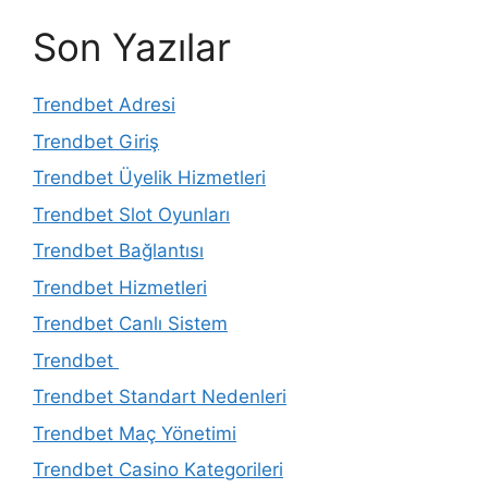
Son Yazılar
Trendbet Adresi
Trendbet Giriş
Trendbet Üyelik Hizmetleri
Trendbet Slot Oyunları
Trendbet Bağlantısı
Trendbet Hizmetleri
Trendbet Canlı Sistem
Trendbet
Trendbet Standart Nedenleri
Trendbet Maç Yönetimi
Trendbet Casino Kategorileri