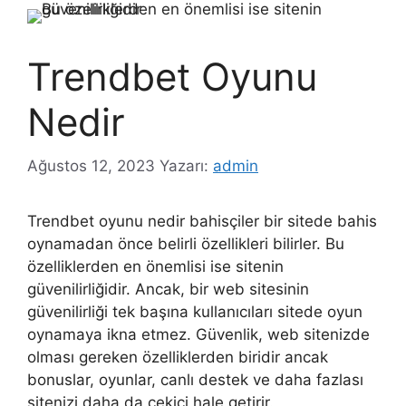
Trendbet Oyunu
Nedir
Ağustos 12, 2023
Yazarı:
admin
Trendbet oyunu nedir bahisçiler bir sitede bahis
oynamadan önce belirli özellikleri bilirler. Bu
özelliklerden en önemlisi ise sitenin
güvenilirliğidir. Ancak, bir web sitesinin
güvenilirliği tek başına kullanıcıları sitede oyun
oynamaya ikna etmez. Güvenlik, web sitenizde
olması gereken özelliklerden biridir ancak
bonuslar, oyunlar, canlı destek ve daha fazlası
sitenizi daha da çekici hale getirir.