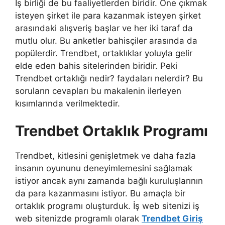
İş birliği de bu faaliyetlerden biridir. Öne çıkmak
isteyen şirket ile para kazanmak isteyen şirket
arasındaki alışveriş başlar ve her iki taraf da
mutlu olur. Bu anketler bahisçiler arasında da
popülerdir. Trendbet, ortaklıklar yoluyla gelir
elde eden bahis sitelerinden biridir. Peki
Trendbet ortaklığı nedir? faydaları nelerdir? Bu
soruların cevapları bu makalenin ilerleyen
kısımlarında verilmektedir.
Trendbet Ortaklık Programı
Trendbet, kitlesini genişletmek ve daha fazla
insanın oyununu deneyimlemesini sağlamak
istiyor ancak aynı zamanda bağlı kuruluşlarının
da para kazanmasını istiyor. Bu amaçla bir
ortaklık programı oluşturduk. İş web sitenizi iş
web sitenizde programlı olarak
Trendbet Giriş