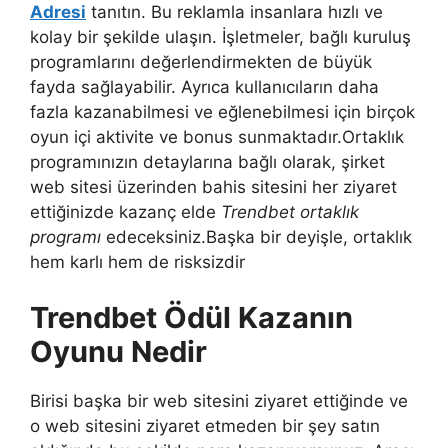
Adresi
tanıtın. Bu reklamla insanlara hızlı ve
kolay bir şekilde ulaşın. İşletmeler, bağlı kuruluş
programlarını değerlendirmekten de büyük
fayda sağlayabilir. Ayrıca kullanıcıların daha
fazla kazanabilmesi ve eğlenebilmesi için birçok
oyun içi aktivite ve bonus sunmaktadır.Ortaklık
programınızın detaylarına bağlı olarak, şirket
web sitesi üzerinden bahis sitesini her ziyaret
ettiğinizde kazanç elde
Trendbet ortaklık
programı
edeceksiniz.Başka bir deyişle, ortaklık
hem karlı hem de risksizdir
Trendbet Ödül Kazanın
Oyunu Nedir
Birisi başka bir web sitesini ziyaret ettiğinde ve
o web sitesini ziyaret etmeden bir şey satın