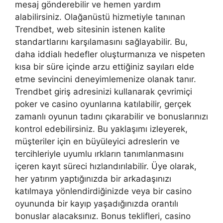
mesaj gönderebilir ve hemen yardım
alabilirsiniz. Olağanüstü hizmetiyle tanınan
Trendbet, web sitesinin istenen kalite
standartlarını karşılamasını sağlayabilir. Bu,
daha iddialı hedefler oluşturmanıza ve nispeten
kısa bir süre içinde arzu ettiğiniz sayıları elde
etme sevincini deneyimlemenize olanak tanır.
Trendbet giriş adresinizi kullanarak çevrimiçi
poker ve casino oyunlarına katılabilir, gerçek
zamanlı oyunun tadını çıkarabilir ve bonuslarınızı
kontrol edebilirsiniz. Bu yaklaşımı izleyerek,
müşteriler için en büyüleyici adreslerin ve
tercihleriyle uyumlu ırkların tanımlanmasını
içeren kayıt süreci hızlandırılabilir. Üye olarak,
her yatırım yaptığınızda bir arkadaşınızı
katılmaya yönlendirdiğinizde veya bir casino
oyununda bir kayıp yaşadığınızda orantılı
bonuslar alacaksınız. Bonus teklifleri, casino