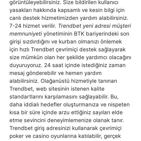
görüntüleyebilirsiniz. Size bildirilen kullanıcı
yasakları hakkında kapsamlı ve kesin bilgi için
canlı destek hizmetimizden yardım alabilirsiniz.
7-24 hizmet verilir.
Trendbet yeni adresi müşteri
memnuniyeti
yönetiminin BTK bariyerindeki son
girişi sızdırdığını ve kurban olmanızı önlemek
için hızlı Trendbet çevrimiçi destek sağlayarak
size mümkün olan her şekilde yardımcı olacağını
duyuruyoruz. 24 saat içinde istediğiniz zaman
mesaj gönderebilir ve hemen yardım
alabilirsiniz. Olağanüstü hizmetiyle tanınan
Trendbet, web sitesinin istenen kalite
standartlarını karşılamasını sağlayabilir. Bu,
daha iddialı hedefler oluşturmanıza ve nispeten
kısa bir süre içinde arzu ettiğiniz sayıları elde
etme sevincini deneyimlemenize olanak tanır.
Trendbet giriş adresinizi kullanarak çevrimiçi
poker ve casino oyunlarına katılabilir, gerçek