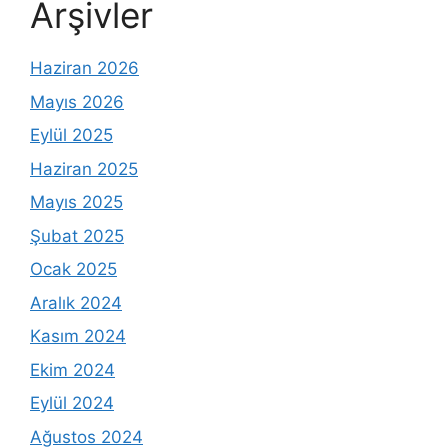
Arşivler
Haziran 2026
Mayıs 2026
Eylül 2025
Haziran 2025
Mayıs 2025
Şubat 2025
Ocak 2025
Aralık 2024
Kasım 2024
Ekim 2024
Eylül 2024
Ağustos 2024