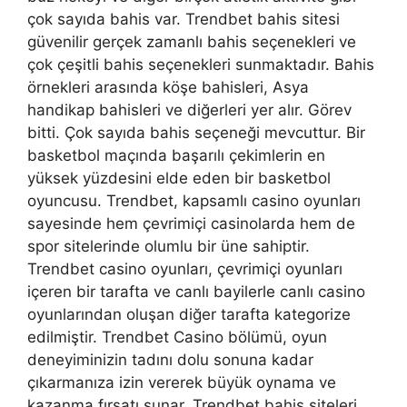
çok sayıda bahis var. Trendbet bahis sitesi
güvenilir gerçek zamanlı bahis seçenekleri ve
çok çeşitli bahis seçenekleri sunmaktadır. Bahis
örnekleri arasında köşe bahisleri, Asya
handikap bahisleri ve diğerleri yer alır. Görev
bitti. Çok sayıda bahis seçeneği mevcuttur. Bir
basketbol maçında başarılı çekimlerin en
yüksek yüzdesini elde eden bir basketbol
oyuncusu. Trendbet, kapsamlı casino oyunları
sayesinde hem çevrimiçi casinolarda hem de
spor sitelerinde olumlu bir üne sahiptir.
Trendbet casino oyunları, çevrimiçi oyunları
içeren bir tarafta ve canlı bayilerle canlı casino
oyunlarından oluşan diğer tarafta kategorize
edilmiştir. Trendbet Casino bölümü, oyun
deneyiminizin tadını dolu sonuna kadar
çıkarmanıza izin vererek büyük oynama ve
kazanma fırsatı sunar. Trendbet bahis siteleri,