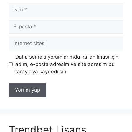
İsim
E-
posta
İnternet
sitesi
Daha sonraki yorumlarımda kullanılması için
adım, e-posta adresim ve site adresim bu
tarayıcıya kaydedilsin.
Trendbet Lisans