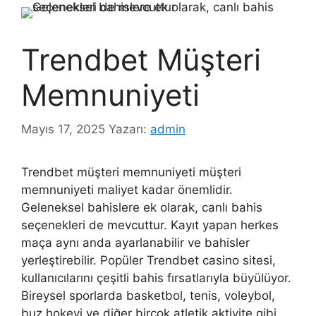
Trendbet Müşteri
Memnuniyeti
Mayıs 17, 2025
Yazarı:
admin
Trendbet müşteri memnuniyeti müşteri
memnuniyeti maliyet kadar önemlidir.
Geleneksel bahislere ek olarak, canlı bahis
seçenekleri de mevcuttur. Kayıt yapan herkes
maça aynı anda ayarlanabilir ve bahisler
yerleştirebilir. Popüler Trendbet casino sitesi,
kullanıcılarını çeşitli bahis fırsatlarıyla büyülüyor.
Bireysel sporlarda basketbol, ​​tenis, voleybol,
buz hokeyi ve diğer birçok atletik aktivite gibi