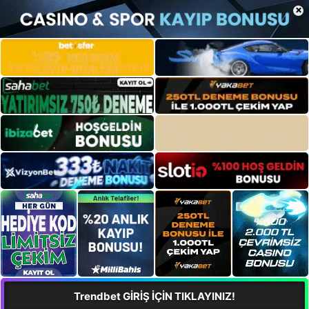
×
Trendbet GİRİŞ İÇİN TIKLAYINIZ!