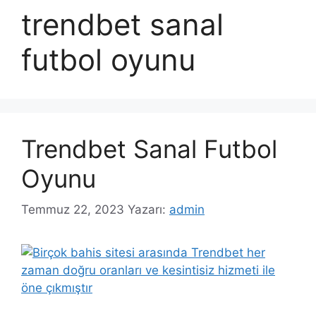
trendbet sanal
futbol oyunu
Trendbet Sanal Futbol
Oyunu
Temmuz 22, 2023
Yazarı:
admin