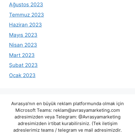
Ağustos 2023
Temmuz 2023
Haziran 2023
Mayıs 2023
Nisan 2023
Mart 2023
Şubat 2023
Ocak 2023
Avrasya'nın en büyük reklam platformunda olmak için
Microsoft Teams:
reklam@avrasyamarketing.com
adresimizden veya Telegram: @Avrasyamarketing
adresimizden irtibat kurabilirsiniz. (Tek iletişim
adreslerimiz teams / telegram ve mail adresimizdir.