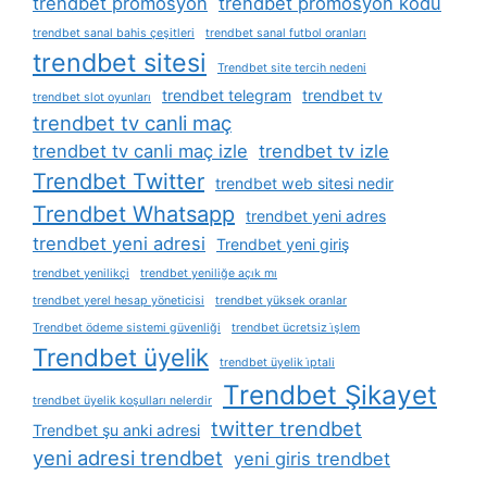
trendbet promosyon
trendbet promosyon kodu
trendbet sanal bahis çeşitleri
trendbet sanal futbol oranları
trendbet sitesi
Trendbet site tercih nedeni
trendbet telegram
trendbet tv
trendbet slot oyunları
trendbet tv canli maç
trendbet tv canli maç izle
trendbet tv izle
Trendbet Twitter
trendbet web sitesi nedir
Trendbet Whatsapp
trendbet yeni adres
trendbet yeni adresi
Trendbet yeni giriş
trendbet yenilikçi
trendbet yeniliğe açık mı
trendbet yerel hesap yöneticisi
trendbet yüksek oranlar
Trendbet ödeme sistemi güvenliği
trendbet ücretsiz i̇şlem
Trendbet üyelik
trendbet üyelik i̇ptali
Trendbet Şikayet
trendbet üyelik koşulları nelerdir
twitter trendbet
Trendbet şu anki adresi
yeni adresi trendbet
yeni giris trendbet