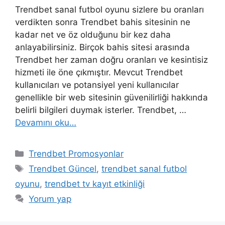
Trendbet sanal futbol oyunu sizlere bu oranları
verdikten sonra Trendbet bahis sitesinin ne
kadar net ve öz olduğunu bir kez daha
anlayabilirsiniz. Birçok bahis sitesi arasında
Trendbet her zaman doğru oranları ve kesintisiz
hizmeti ile öne çıkmıştır. Mevcut Trendbet
kullanıcıları ve potansiyel yeni kullanıcılar
genellikle bir web sitesinin güvenilirliği hakkında
belirli bilgileri duymak isterler. Trendbet, …
Devamını oku…
Kategoriler
Trendbet Promosyonlar
Etiketler
Trendbet Güncel
,
trendbet sanal futbol
oyunu
,
trendbet tv kayıt etkinliği
Yorum yap