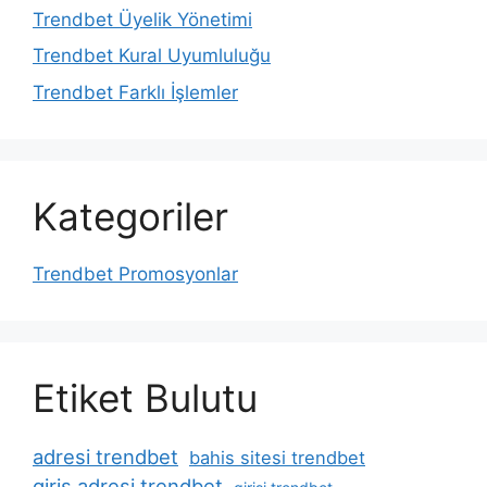
Trendbet Üyelik Yönetimi
Trendbet Kural Uyumluluğu
Trendbet Farklı İşlemler
Kategoriler
Trendbet Promosyonlar
Etiket Bulutu
adresi trendbet
bahis sitesi trendbet
giris adresi trendbet