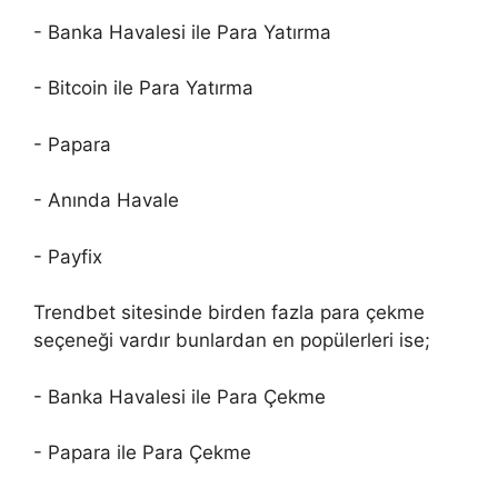
- Banka Havalesi ile Para Yatırma
- Bitcoin ile Para Yatırma
- Papara
- Anında Havale
- Payfix
Trendbet sitesinde birden fazla para çekme
seçeneği vardır bunlardan en popülerleri ise;
- Banka Havalesi ile Para Çekme
- Papara ile Para Çekme