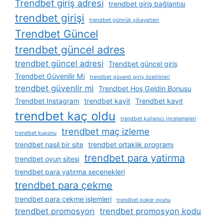
Trendbet giriş adresi
trendbet giriş bağlantısı
trendbet girişi
trendbet gümrük şikayetleri
Trendbet Güncel
trendbet güncel adres
trendbet güncel adresi
Trendbet güncel giriş
Trendbet Güvenilir Mi
trendbet güvenli giriş özellikleri
trendbet güvenlir mi
Trendbet Hoş Geldin Bonusu
Trendbet Instagram
trendbet kayit
Trendbet kayıt
trendbet kaç oldu
trendbet kullanıcı i̇ncelemeleri
trendbet maç izleme
trendbet kuponu
trendbet nasil bir site
trendbet ortaklık programı
trendbet para yatirma
trendbet oyun sitesi
trendbet para yatırma seçenekleri
trendbet para çekme
trendbet para çekme i̇şlemleri
trendbet poker oyunu
trendbet promosyon
trendbet promosyon kodu