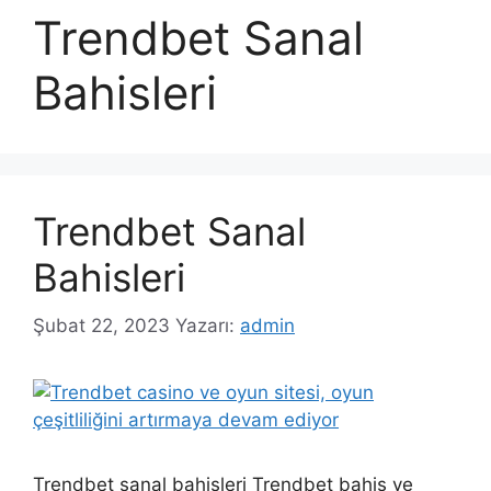
Trendbet Sanal
Bahisleri
Trendbet Sanal
Bahisleri
Şubat 22, 2023
Yazarı:
admin
Trendbet sanal bahisleri Trendbet bahis ve