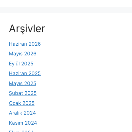
Arşivler
Haziran 2026
Mayıs 2026
Eylül 2025
Haziran 2025
Mayıs 2025
Şubat 2025
Ocak 2025
Aralık 2024
Kasım 2024