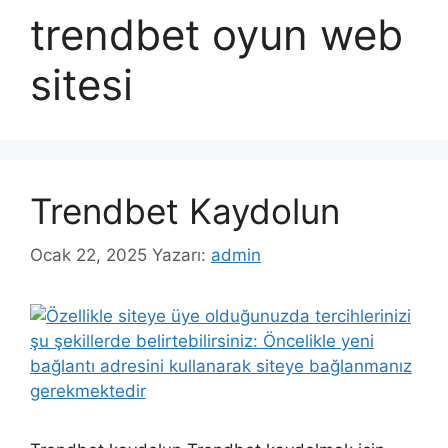
trendbet oyun web
sitesi
Trendbet Kaydolun
Ocak 22, 2025
Yazarı:
admin