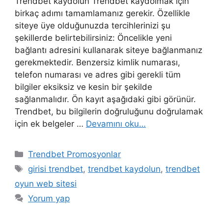
Trendbet kaydolun Trendbet kaydolmak için
birkaç adımı tamamlamanız gerekir. Özellikle
siteye üye olduğunuzda tercihlerinizi şu
şekillerde belirtebilirsiniz: Öncelikle yeni
bağlantı adresini kullanarak siteye bağlanmanız
gerekmektedir. Benzersiz kimlik numarası,
telefon numarası ve adres gibi gerekli tüm
bilgiler eksiksiz ve kesin bir şekilde
sağlanmalıdır. Ön kayıt aşağıdaki gibi görünür.
Trendbet, bu bilgilerin doğruluğunu doğrulamak
için ek belgeler …
Devamını oku…
Kategoriler
Trendbet Promosyonlar
Etiketler
girisi trendbet
,
trendbet kaydolun
,
trendbet
oyun web sitesi
Yorum yap