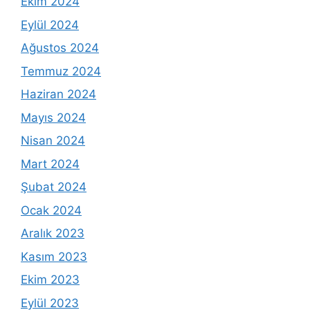
Ekim 2024
Eylül 2024
Ağustos 2024
Temmuz 2024
Haziran 2024
Mayıs 2024
Nisan 2024
Mart 2024
Şubat 2024
Ocak 2024
Aralık 2023
Kasım 2023
Ekim 2023
Eylül 2023