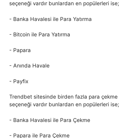
seçeneği vardır bunlardan en popülerleri ise;
- Banka Havalesi ile Para Yatırma
- Bitcoin ile Para Yatırma
- Papara
- Anında Havale
- Payfix
Trendbet sitesinde birden fazla para çekme
seçeneği vardır bunlardan en popülerleri ise;
- Banka Havalesi ile Para Çekme
- Papara ile Para Çekme