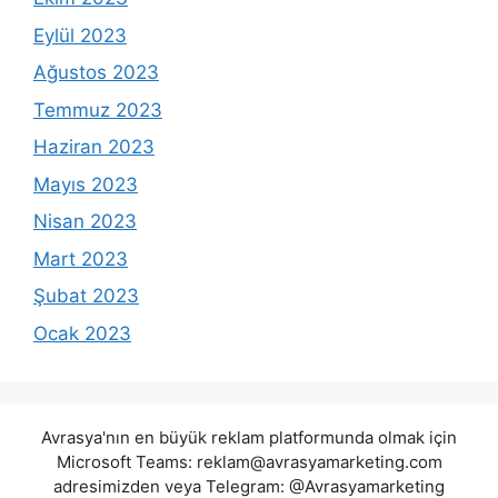
Eylül 2023
Ağustos 2023
Temmuz 2023
Haziran 2023
Mayıs 2023
Nisan 2023
Mart 2023
Şubat 2023
Ocak 2023
Avrasya'nın en büyük reklam platformunda olmak için
Microsoft Teams:
reklam@avrasyamarketing.com
adresimizden veya Telegram: @Avrasyamarketing