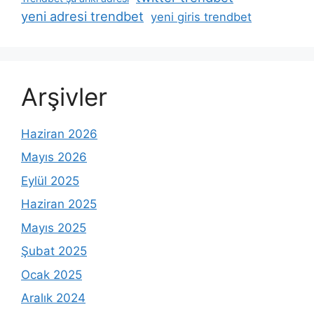
yeni adresi trendbet
yeni giris trendbet
Arşivler
Haziran 2026
Mayıs 2026
Eylül 2025
Haziran 2025
Mayıs 2025
Şubat 2025
Ocak 2025
Aralık 2024