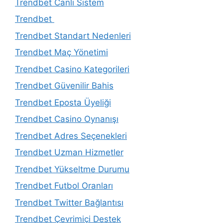
Trendbet Canlı Sistem
Trendbet
Trendbet Standart Nedenleri
Trendbet Maç Yönetimi
Trendbet Casino Kategorileri
Trendbet Güvenilir Bahis
Trendbet Eposta Üyeliği
Trendbet Casino Oynanışı
Trendbet Adres Seçenekleri
Trendbet Uzman Hizmetler
Trendbet Yükseltme Durumu
Trendbet Futbol Oranları
Trendbet Twitter Bağlantısı
Trendbet Çevrimiçi Destek