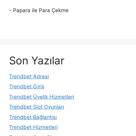
- Papara ile Para Çekme
Son Yazılar
Trendbet Adresi
Trendbet Giriş
Trendbet Üyelik Hizmetleri
Trendbet Slot Oyunları
Trendbet Bağlantısı
Trendbet Hizmetleri