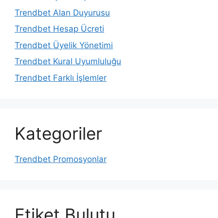
Trendbet Alan Duyurusu
Trendbet Hesap Ücreti
Trendbet Üyelik Yönetimi
Trendbet Kural Uyumluluğu
Trendbet Farklı İşlemler
Kategoriler
Trendbet Promosyonlar
Etiket Bulutu