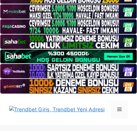
İçeriğe
atla
Menü