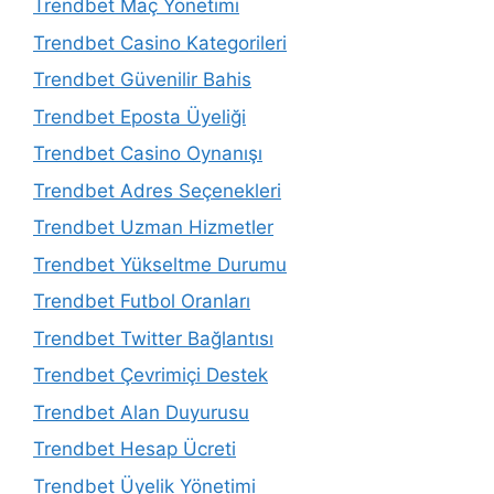
Trendbet Maç Yönetimi
Trendbet Casino Kategorileri
Trendbet Güvenilir Bahis
Trendbet Eposta Üyeliği
Trendbet Casino Oynanışı
Trendbet Adres Seçenekleri
Trendbet Uzman Hizmetler
Trendbet Yükseltme Durumu
Trendbet Futbol Oranları
Trendbet Twitter Bağlantısı
Trendbet Çevrimiçi Destek
Trendbet Alan Duyurusu
Trendbet Hesap Ücreti
Trendbet Üyelik Yönetimi