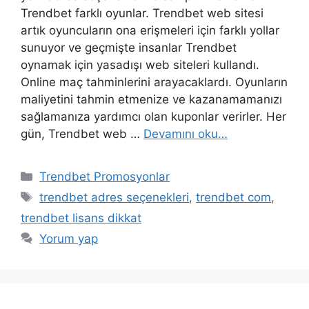
Trendbet farklı oyunlar. Trendbet web sitesi
artık oyuncuların ona erişmeleri için farklı yollar
sunuyor ve geçmişte insanlar Trendbet
oynamak için yasadışı web siteleri kullandı.
Online maç tahminlerini arayacaklardı. Oyunların
maliyetini tahmin etmenize ve kazanamamanızı
sağlamanıza yardımcı olan kuponlar verirler. Her
gün, Trendbet web …
Devamını oku…
Kategoriler
Trendbet Promosyonlar
Etiketler
trendbet adres seçenekleri
,
trendbet com
,
trendbet lisans dikkat
Yorum yap