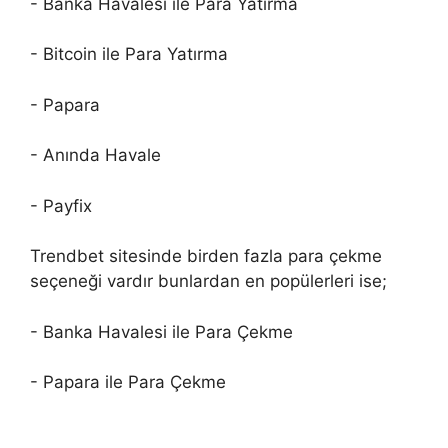
- Banka Havalesi ile Para Yatırma
- Bitcoin ile Para Yatırma
- Papara
- Anında Havale
- Payfix
Trendbet sitesinde birden fazla para çekme
seçeneği vardır bunlardan en popülerleri ise;
- Banka Havalesi ile Para Çekme
- Papara ile Para Çekme