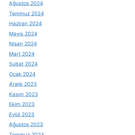
Ağustos 2024
Temmuz 2024
Haziran 2024
Mayıs 2024
Nisan 2024
Mart 2024
Şubat 2024
Ocak 2024
Aralık 2023
Kasım 2023
Ekim 2023
Eylül 2023
Ağustos 2023
Temmuz 2023