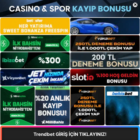
×
Trendbet GİRİŞ İÇİN TIKLAYINIZ!